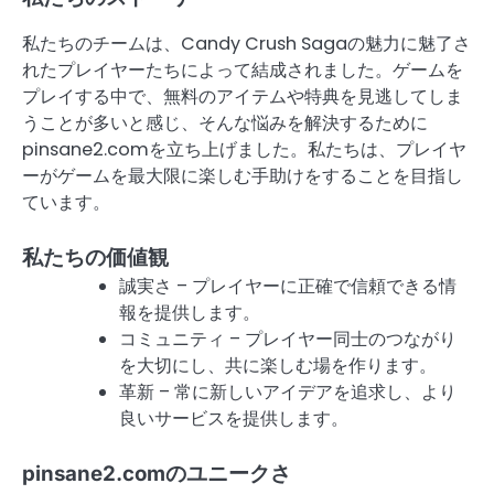
私たちのチームは、Candy Crush Sagaの魅力に魅了さ
れたプレイヤーたちによって結成されました。ゲームを
プレイする中で、無料のアイテムや特典を見逃してしま
うことが多いと感じ、そんな悩みを解決するために
pinsane2.comを立ち上げました。私たちは、プレイヤ
ーがゲームを最大限に楽しむ手助けをすることを目指し
ています。
私たちの価値観
誠実さ – プレイヤーに正確で信頼できる情
報を提供します。
コミュニティ – プレイヤー同士のつながり
を大切にし、共に楽しむ場を作ります。
革新 – 常に新しいアイデアを追求し、より
良いサービスを提供します。
pinsane2.comのユニークさ