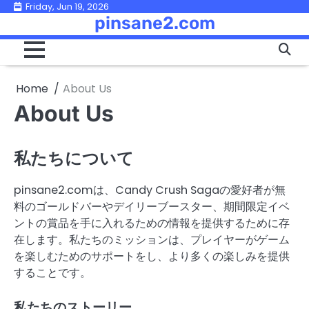
Skip
Friday, Jun 19, 2026
pinsane2.com
to
content
Home
About Us
About Us
私たちについて
pinsane2.comは、Candy Crush Sagaの愛好者が無
料のゴールドバーやデイリーブースター、期間限定イベ
ントの賞品を手に入れるための情報を提供するために存
在します。私たちのミッションは、プレイヤーがゲーム
を楽しむためのサポートをし、より多くの楽しみを提供
することです。
私たちのストーリー