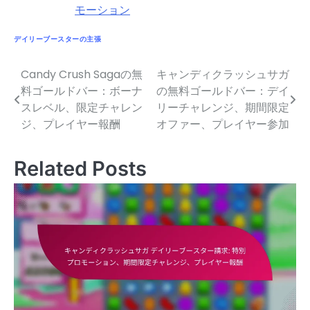
モーション
デイリーブースターの主張
Candy Crush Sagaの無
キャンディクラッシュサガ
Post
料ゴールドバー：ボーナ
の無料ゴールドバー：デイ
navigation
スレベル、限定チャレン
リーチャレンジ、期間限定
ジ、プレイヤー報酬
オファー、プレイヤー参加
Related Posts