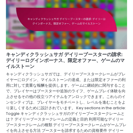
キャンディクラッシュサガ デイリーブースターの請求:
デイリーログインボーナス、限定オファー、ゲームのマ
イルストーン
キャンディクラッシュサガでは、デイリーブースタークレームがプレ
イヤーにログイン、マイルストーンの達成、または限定オファーの利
用に対して貴重な報酬を提供します。ゲームに継続的に関与すること
で、プレイヤーはブースターや追加のライフ、ゲームプレイ体験を向
上させるその他の役立つアイテムをアンロックできます。これらのイ
ンセンティブは、プレイヤーをモチベートし、レベルを進むことをよ
り楽しくするために設計されています。 Key sections in the article:
Toggle キャンディクラッシュサガのデイリーブースタークレームと
は？ デイリーブースタークレームの定義と目的 利用可能なデイリー
ブースタークレームの種類 デイリーブースタークレームがゲームプレ
イを向上させる方法 ブースターを請求するための資格要件 デイリー