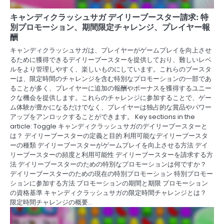
キャンディクラッシュサガ デイリーブースター請求: 特
別プロモーション、期間限定チャレンジ、プレイヤー報
酬
キャンディクラッシュサガは、プレイヤーがゲームプレイを向上させ
るために獲得できるデイリーブースターを提供しており、難しいレベ
ルをより管理しやすく、楽しいものにしています。これらのブースタ
ーは、限定時間のチャレンジを含む特別なプロモーションの一部であ
ることが多く、プレイヤーに追加の報酬やボーナスを獲得するユニー
クな機会を提供します。これらのチャレンジに参加することで、ゲー
ム体験が豊かになるだけでなく、プレイヤーは独占的な賞品やパワー
アップをアンロックすることができます。 Key sections in the
article: Toggle キャンディクラッシュサガのデイリーブースターと
は？ デイリーブースターの定義と目的 利用可能なデイリーブースタ
ーの種類 デイリーブースターがゲームプレイを向上させる方法 デイ
リーブースターの頻度と利用可能性 デイリーブースターを請求する方
法 デイリーブースターのための特別なプロモーションは何ですか？
デイリーブースターのための現在の特別プロモーション 特別プロモー
ションに参加する方法 プロモーションの期間と期限 プロモーション
の資格基準 キャンディクラッシュサガの限定時間チャレンジとは？
限定時間チャレンジの概要…