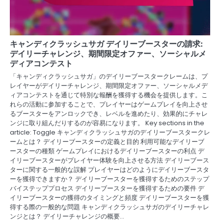
キャンディクラッシュサガ デイリーブースターの請求:
デイリーチャレンジ、期間限定オファー、ソーシャルメ
ディアコンテスト
「キャンディクラッシュサガ」のデイリーブースタークレームは、プ
レイヤーがデイリーチャレンジ、期間限定オファー、ソーシャルメデ
ィアコンテストを通じて特別な報酬を獲得する機会を提供します。こ
れらの活動に参加することで、プレイヤーはゲームプレイを向上させ
るブースターをアンロックでき、レベルを進めたり、効果的にチャレ
ンジに取り組んだりするのが容易になります。 Key sections in the
article: Toggle キャンディクラッシュサガのデイリーブースタークレ
ームとは？ デイリーブースターの定義と目的 利用可能なデイリーブ
ースターの種類 ゲームプレイにおけるデイリーブースターの利点 デ
イリーブースターがプレイヤー体験を向上させる方法 デイリーブース
ターに関する一般的な誤解 プレイヤーはどのようにデイリーブースタ
ーを獲得できますか？ デイリーブースターを獲得するためのステップ
バイステッププロセス デイリーブースターを獲得するための要件 デ
イリーブースターの獲得のタイミングと頻度 デイリーブースターを獲
得する際の一般的な問題 キャンディクラッシュサガのデイリーチャレ
ンジとは？ デイリーチャレンジの概要…