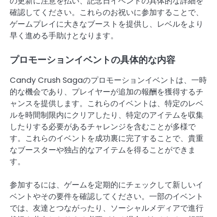
の更新に注意を払い、記念日イベントの具体的な詳細を
確認してください。これらのお祝いに参加することで、
ゲームプレイに大きなブーストを提供し、レベルをより
早く進める手助けとなります。
プロモーションイベントの具体的な内容
Candy Crush Sagaのプロモーションイベントは、一時
的な機会であり、プレイヤーが追加の報酬を獲得するチ
ャンスを提供します。これらのイベントは、特定のレベ
ルを時間制限内にクリアしたり、特定のアイテムを収集
したりする必要があるチャレンジを含むことが多様で
す。これらのイベントを成功裏に完了することで、貴重
なブースターや独占的なアイテムを得ることができま
す。
参加するには、ゲームを定期的にチェックして新しいイ
ベントやその要件を確認してください。一部のイベント
では、友達とつながったり、ソーシャルメディアで進行