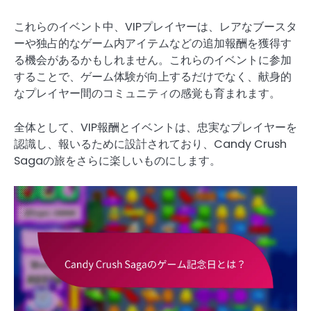
これらのイベント中、VIPプレイヤーは、レアなブースタ
ーや独占的なゲーム内アイテムなどの追加報酬を獲得す
る機会があるかもしれません。これらのイベントに参加
することで、ゲーム体験が向上するだけでなく、献身的
なプレイヤー間のコミュニティの感覚も育まれます。
全体として、VIP報酬とイベントは、忠実なプレイヤーを
認識し、報いるために設計されており、Candy Crush
Sagaの旅をさらに楽しいものにします。