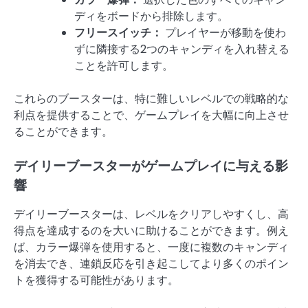
ディをボードから排除します。
フリースイッチ：
プレイヤーが移動を使わ
ずに隣接する2つのキャンディを入れ替える
ことを許可します。
これらのブースターは、特に難しいレベルでの戦略的な
利点を提供することで、ゲームプレイを大幅に向上させ
ることができます。
デイリーブースターがゲームプレイに与える影
響
デイリーブースターは、レベルをクリアしやすくし、高
得点を達成するのを大いに助けることができます。例え
ば、カラー爆弾を使用すると、一度に複数のキャンディ
を消去でき、連鎖反応を引き起こしてより多くのポイン
トを獲得する可能性があります。