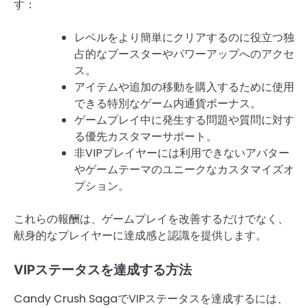
す：
レベルをより簡単にクリアするのに役立つ独
占的なブースターやパワーアップへのアクセ
ス。
アイテムや追加の移動を購入するために使用
できる特別なゲーム内通貨ボーナス。
ゲームプレイ中に発生する問題や質問に対す
る優先カスタマーサポート。
非VIPプレイヤーには利用できないアバター
やゲームテーマのユニークなカスタマイズオ
プション。
これらの報酬は、ゲームプレイを改善するだけでなく、
献身的なプレイヤーに達成感と認識を提供します。
VIPステータスを達成する方法
Candy Crush SagaでVIPステータスを達成するには、