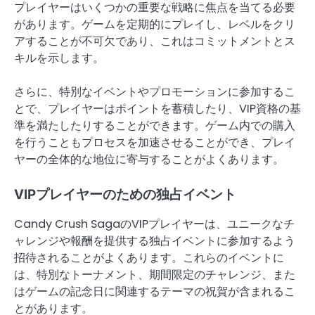
プレイヤーはいくつかの重要な戦略に焦点を当てる必要
があります。ゲームを定期的にプレイし、レベルをクリ
アすることが不可欠であり、これはコミットメントとス
キルを示します。
さらに、特別なイベントやプロモーションに参加するこ
とで、プレイヤーはポイントを蓄積したり、VIP資格の基
準を満たしたりすることができます。ゲーム内での購入
を行うこともプロセスを加速させることができ、プレイ
ヤーの全体的な地位に寄与することがよくあります。
VIPプレイヤーのための独占イベント
Candy Crush SagaのVIPプレイヤーは、ユニークなチ
ャレンジや報酬を提供する独占イベントに参加するよう
招待されることがよくあります。これらのイベントに
は、特別なトーナメント、期間限定のチャレンジ、また
はゲームの記念日に関連するテーマの祝賀が含まれるこ
とがあります。