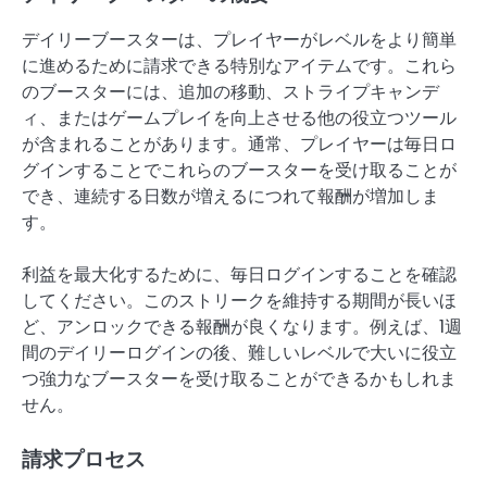
デイリーブースターは、プレイヤーがレベルをより簡単
に進めるために請求できる特別なアイテムです。これら
のブースターには、追加の移動、ストライプキャンデ
ィ、またはゲームプレイを向上させる他の役立つツール
が含まれることがあります。通常、プレイヤーは毎日ロ
グインすることでこれらのブースターを受け取ることが
でき、連続する日数が増えるにつれて報酬が増加しま
す。
利益を最大化するために、毎日ログインすることを確認
してください。このストリークを維持する期間が長いほ
ど、アンロックできる報酬が良くなります。例えば、1週
間のデイリーログインの後、難しいレベルで大いに役立
つ強力なブースターを受け取ることができるかもしれま
せん。
請求プロセス