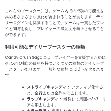
これらのブースターには、ゲーム内での成功の可能性を
高めるさまざまな強化が含まれることがあります。デイ
リーログインを奨励することで、ゲームは一貫したプレ
イと関与を促し、プレイヤーの満足度を向上させること
ができます。
利用可能なデイリーブースターの種類
Candy Crush Sagaには、プレイヤーを支援するために
それぞれ独自の目的を持ついくつかの種類のデイリーブ
ースターがあります。一般的な種類には以下が含まれま
す：
ストライプキャンディ：
アクティブ化する
と、全行または全列を消去します。
ラップキャンディ：
爆発して周囲の3×3エリ
アを消去します。
カラー爆弾：
選択した色のすべてのキャン