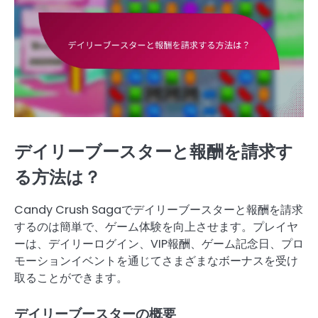
デイリーブースターと報酬を請求す
る方法は？
Candy Crush Sagaでデイリーブースターと報酬を請求
するのは簡単で、ゲーム体験を向上させます。プレイヤ
ーは、デイリーログイン、VIP報酬、ゲーム記念日、プロ
モーションイベントを通じてさまざまなボーナスを受け
取ることができます。
デイリーブースターの概要