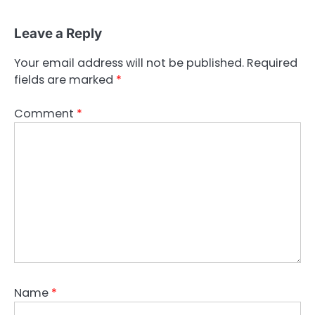
Leave a Reply
Your email address will not be published.
Required
fields are marked
*
Comment
*
Name
*