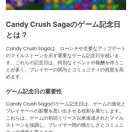
Candy Crush Sagaのゲーム記念日
とは？
Candy Crush Sagaは、ローンチや主要なアップデート
のマイルストーンを示す重要なゲーム記念日を祝いま
す。これらの記念日は、特別なイベントや報酬を伴うこ
とが多く、プレイヤーの関与とコミュニティの祝賀を高
めます。
ゲーム記念日の重要性
Candy Crush Sagaのゲーム記念日は、ゲームの進化と
プレイヤーへの影響を思い出させる役割を果たします。
これらは、ゲームの初回リリース以来達成されたマイル
ストーンを強調し、プレイヤー間の懐かしさとコミュニ