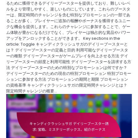
るために獲得できるデイリーブースターを提供しており、難しいレベ
ルをより管理しやすく、楽しいものにしています。これらのブースタ
ーは、限定時間のチャレンジを含む特別なプロモーションの一部であ
ることが多く、プレイヤーに追加の報酬やボーナスを獲得するユニー
クな機会を提供します。これらのチャレンジに参加することで、ゲー
ム体験が豊かになるだけでなく、プレイヤーは独占的な賞品やパワー
アップをアンロックすることができます。 Key sections in the
article: Toggle キャンディクラッシュサガのデイリーブースターと
は？ デイリーブースターの定義と目的 利用可能なデイリーブースタ
ーの種類 デイリーブースターがゲームプレイを向上させる方法 デイ
リーブースターの頻度と利用可能性 デイリーブースターを請求する方
法 デイリーブースターのための特別なプロモーションは何ですか？
デイリーブースターのための現在の特別プロモーション 特別プロモー
ションに参加する方法 プロモーションの期間と期限 プロモーション
の資格基準 キャンディクラッシュサガの限定時間チャレンジとは？
限定時間チャレンジの概要…