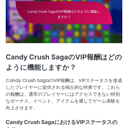
Candy Crush SagaのVIP報酬はどの
ように機能しますか？
Candy Crush SagaのVIP報酬は、VIPステータスを達成
したプレイヤーに提供される独占的な特典です。これら
の報酬は、通常のプレイヤーにはアクセスできない特別
なボーナス、イベント、アイテムを通じてゲーム体験を
向上させます。
Candy Crush SagaにおけるVIPステータスの