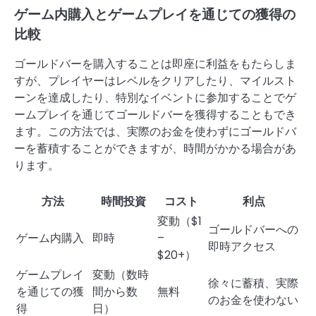
ゲーム内購入とゲームプレイを通じての獲得の
比較
ゴールドバーを購入することは即座に利益をもたらしま
すが、プレイヤーはレベルをクリアしたり、マイルスト
ーンを達成したり、特別なイベントに参加することでゲ
ームプレイを通じてゴールドバーを獲得することもでき
ます。この方法では、実際のお金を使わずにゴールドバ
ーを蓄積することができますが、時間がかかる場合があ
ります。
方法
時間投資
コスト
利点
変動（$1
ゴールドバーへの
ゲーム内購入
即時
–
即時アクセス
$20+）
ゲームプレイ
変動（数時
徐々に蓄積、実際
を通じての獲
間から数
無料
のお金を使わない
得
日）