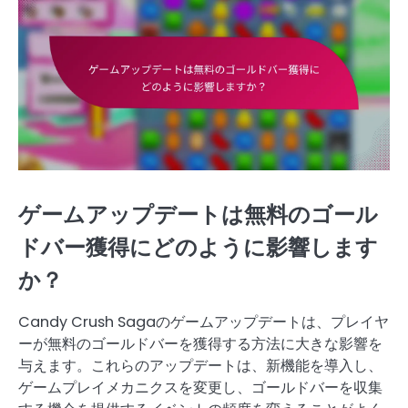
ゲームアップデートは無料のゴール
ドバー獲得にどのように影響します
か？
Candy Crush Sagaのゲームアップデートは、プレイヤ
ーが無料のゴールドバーを獲得する方法に大きな影響を
与えます。これらのアップデートは、新機能を導入し、
ゲームプレイメカニクスを変更し、ゴールドバーを収集