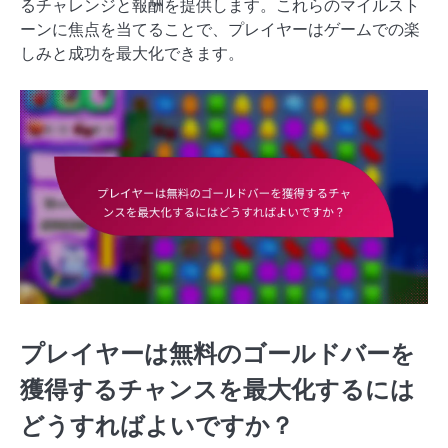
るチャレンジと報酬を提供します。これらのマイルスト
ーンに焦点を当てることで、プレイヤーはゲームでの楽
しみと成功を最大化できます。
プレイヤーは無料のゴールドバーを
獲得するチャンスを最大化するには
どうすればよいですか？