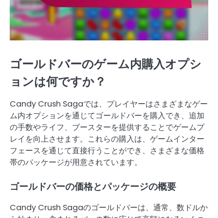
ゴールドバーのゲーム内購入オプシ
ョンは何ですか？
Candy Crush Sagaでは、プレイヤーはさまざまなゲー
ム内オプションを通じてゴールドバーを購入でき、追加
の手数やライフ、ブースターを提供することでゲームプ
レイを向上させます。これらの購入は、ゲームインター
フェースを通じて直接行うことができ、さまざまな価格
帯のパッケージが用意されています。
ゴールドバーの価格とパッケージの概要
Candy Crush Sagaのゴールドバーは、通常、数ドルか