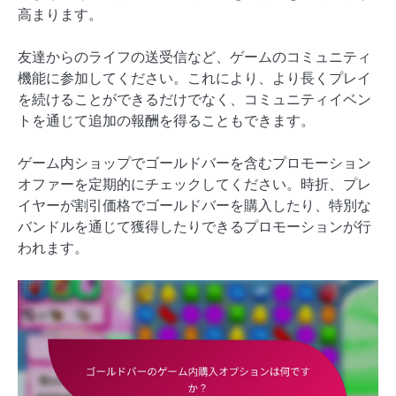
高まります。
友達からのライフの送受信など、ゲームのコミュニティ
機能に参加してください。これにより、より長くプレイ
を続けることができるだけでなく、コミュニティイベン
トを通じて追加の報酬を得ることもできます。
ゲーム内ショップでゴールドバーを含むプロモーション
オファーを定期的にチェックしてください。時折、プレ
イヤーが割引価格でゴールドバーを購入したり、特別な
バンドルを通じて獲得したりできるプロモーションが行
われます。