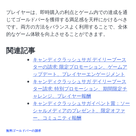
プレイヤーは、即時購入の利点とゲーム内での達成を通
じてゴールドバーを獲得する満足感を天秤にかけるべき
です。両方の方法をバランスよく利用することで、全体
的なゲーム体験を向上させることができます。
関連記事
キャンディクラッシュサガ デイリーブース
ターの請求: 限定プロモーション、ゲームア
ップデート、プレイヤーエンゲージメント
キャンディクラッシュサガ デイリーブース
ター請求: 特別プロモーション、期間限定チ
ャレンジ、プレイヤー報酬
キャンディクラッシュサガイベント賞：ソー
シャルメディアのプレゼント、限定オファ
ー、コミュニティ報酬
無料ゴールドバーの請求