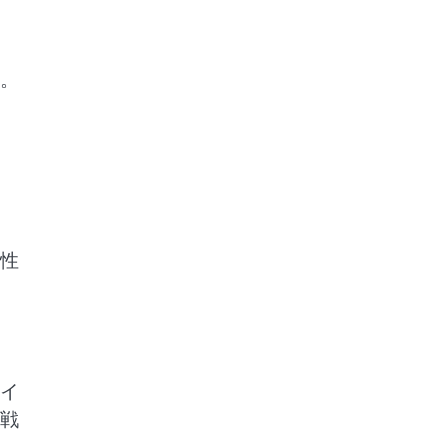
。
性
イ
戦