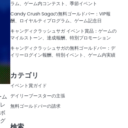
ラム、ゲーム内コンテスト、季節イベント
Candy Crush Sagaの無料ゴールドバー：VIP報
酬、ロイヤルティプログラム、ゲーム記念日
キャンディクラッシュサガ イベント賞品：ゲームの
マイルストーン、達成報酬、特別プロモーション
キャンディクラッシュサガの無料ゴールドバー：デ
イリーログイン報酬、特別イベント、ゲーム内実績
カテゴリ
イベント賞ガイド
デイリーブースターの主張
ーム
レ
無料ゴールドバーの請求
ボ
グ
検索