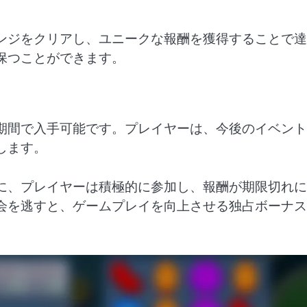
ンジをクリアし、ユニークな報酬を獲得することで達
保つことができます。
期間で入手可能です。プレイヤーは、今後のイベント
します。
に、プレイヤーは積極的に参加し、報酬が期限切れに
会を逃すと、ゲームプレイを向上させる独占ボーナス