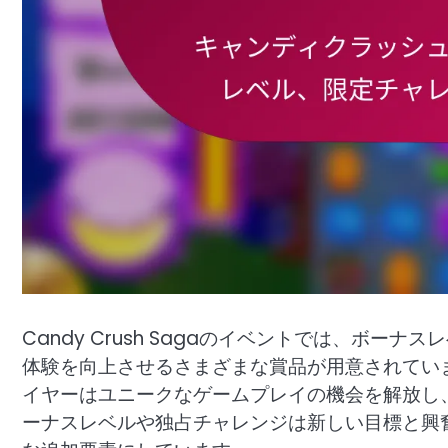
Candy Crush Sagaのイベントでは、ボ
体験を向上させるさまざまな賞品が用意されてい
イヤーはユニークなゲームプレイの機会を解放し
ーナスレベルや独占チャレンジは新しい目標と興