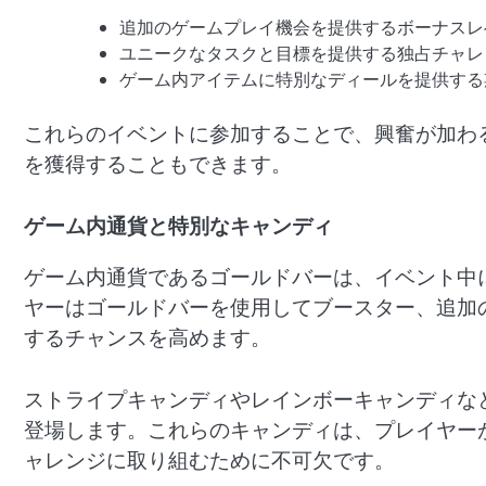
追加のゲームプレイ機会を提供するボーナスレ
ユニークなタスクと目標を提供する独占チャレ
ゲーム内アイテムに特別なディールを提供する
これらのイベントに参加することで、興奮が加わ
を獲得することもできます。
ゲーム内通貨と特別なキャンディ
ゲーム内通貨であるゴールドバーは、イベント中
ヤーはゴールドバーを使用してブースター、追加
するチャンスを高めます。
ストライプキャンディやレインボーキャンディな
登場します。これらのキャンディは、プレイヤー
ャレンジに取り組むために不可欠です。