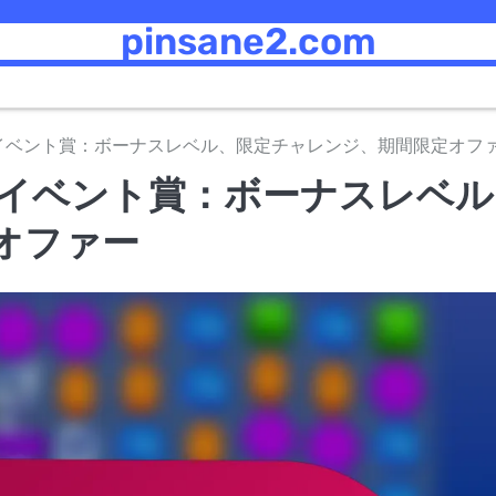
pinsane2.com
イベント賞：ボーナスレベル、限定チャレンジ、期間限定オフ
イベント賞：ボーナスレベル
オファー