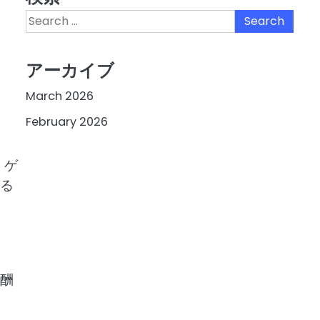
Search
for:
アーカイブ
March 2026
February 2026
、ゲ
る
酬