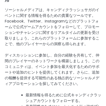
ソーシャルメディアは、キャンディクラッシュサガのイ
ベントに関する情報を得るための貴重なツールです。
Facebook、Twitter、Instagramなどのプラットフォ
ームで公式ゲームアカウントをフォローして、プロモー
ションやチャレンジに関するリアルタイムの更新を受け
取りましょう。これらのプラットフォームに参加するこ
とで、他のプレイヤーからの洞察も得られます。
ディスカッションに参加し、自分の経験を共有して、仲
間のプレイヤーのネットワークを構築しましょう。この
コミュニティは、イベント参加を最大化するためのサポ
ートや追加のヒントを提供してくれます。さらに、追加
の報酬を提供する可能性のある独占的なソーシャルメデ
ィアプロモーションを探してみてください。
最新情報を得るために公式キャンディクラッ
シュアカウントをフォローする。