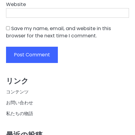
Website
Save my name, email, and website in this
browser for the next time I comment.
リンク
コンテンツ
お問い合わせ
私たちの物語
最近の投稿