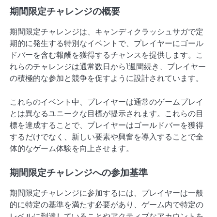
期間限定チャレンジの概要
期間限定チャレンジは、キャンディクラッシュサガで定
期的に発生する特別なイベントで、プレイヤーにゴール
ドバーを含む報酬を獲得するチャンスを提供します。こ
れらのチャレンジは通常数日から1週間続き、プレイヤー
の積極的な参加と競争を促すように設計されています。
これらのイベント中、プレイヤーは通常のゲームプレイ
とは異なるユニークな目標が提示されます。これらの目
標を達成することで、プレイヤーはゴールドバーを獲得
するだけでなく、新しい要素や興奮を導入することで全
体的なゲーム体験を向上させます。
期間限定チャレンジへの参加基準
期間限定チャレンジに参加するには、プレイヤーは一般
的に特定の基準を満たす必要があり、ゲーム内で特定の
レベルに到達していることやアクティブなアカウントを