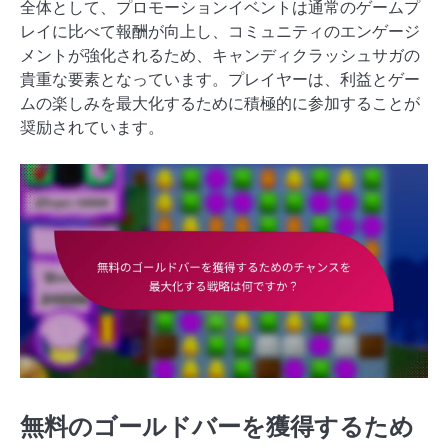
全体として、プロモーションイベントは通常のゲームプ
レイに比べて報酬が向上し、コミュニティのエンゲージ
メントが強化されるため、キャンディクラッシュサガの
貴重な要素となっています。プレイヤーは、利益とゲー
ムの楽しみを最大化するために積極的に参加することが
奨励されています。
無料のゴールドバーを獲得するため