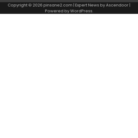
Copyright © 2026
pinsane2.com
| Expert News by
Ascendoor
|
Powered by
WordPress
.