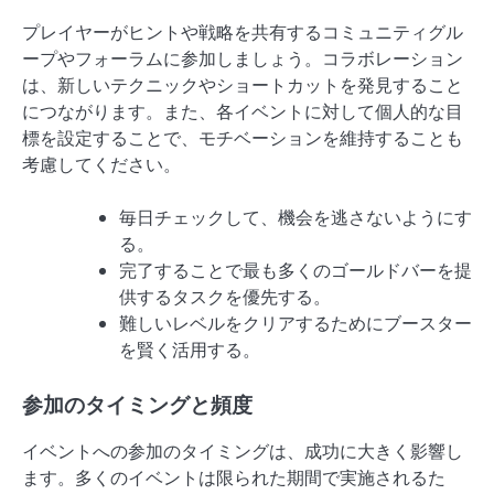
プレイヤーがヒントや戦略を共有するコミュニティグル
ープやフォーラムに参加しましょう。コラボレーション
は、新しいテクニックやショートカットを発見すること
につながります。また、各イベントに対して個人的な目
標を設定することで、モチベーションを維持することも
考慮してください。
毎日チェックして、機会を逃さないようにす
る。
完了することで最も多くのゴールドバーを提
供するタスクを優先する。
難しいレベルをクリアするためにブースター
を賢く活用する。
参加のタイミングと頻度
イベントへの参加のタイミングは、成功に大きく影響し
ます。多くのイベントは限られた期間で実施されるた