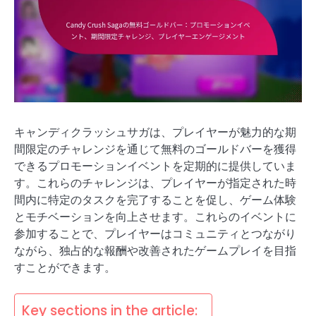
キャンディクラッシュサガは、プレイヤーが魅力的な期
間限定のチャレンジを通じて無料のゴールドバーを獲得
できるプロモーションイベントを定期的に提供していま
す。これらのチャレンジは、プレイヤーが指定された時
間内に特定のタスクを完了することを促し、ゲーム体験
とモチベーションを向上させます。これらのイベントに
参加することで、プレイヤーはコミュニティとつながり
ながら、独占的な報酬や改善されたゲームプレイを目指
すことができます。
Key sections in the article: