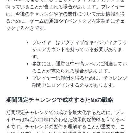
持っていることが含まれる場合があります。プレイヤー
は、今後のチャレンジやその要件について最新情報を得
るために、ゲームの通知やイベントタブを定期的にチェ
ックするべきです。
プレイヤーはアクティブなキャンディクラッ
シュアカウントを持っている必要がありま
す。
参加には、通常は中〜高レベルに到達してい
ることが求められる場合があります。
プレイヤーは報酬を得るために、チャレンジ
期間中にログインする必要があります。
期間限定チャレンジで成功するための戦略
期間限定チャレンジでの成功を最大化するために、プレ
イヤーは特定の目標に合わせた効果的な戦略を立てるべ
きです。チャレンジの要件を理解することが重要で、こ