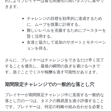
れによりプレイヤーは最も関連性の高いタスクに集中で
きます。
チャレンジの目標を効率的に達成するため
に、ムーブを慎重に計画する。
難しいレベルを克服するためにブースターを
賢く活用する。
友達と協力して追加のサポートとモチベーシ
ョンを得る。
さらに、プレイヤーはチャレンジをできるだけ早く完了
することを優先し、最後の瞬間の急ぎを避けるべきで
す。急ぐことでミスや報酬を逃す可能性があります。
期間限定チャレンジでの一般的な落とし穴
プレイヤーが期間限定チャレンジ中に直面する一般的な
落とし穴の一つは、タスクの難易度を過小評価すること
です。プレイヤーは、特定の戦略や組み合わせを必要と